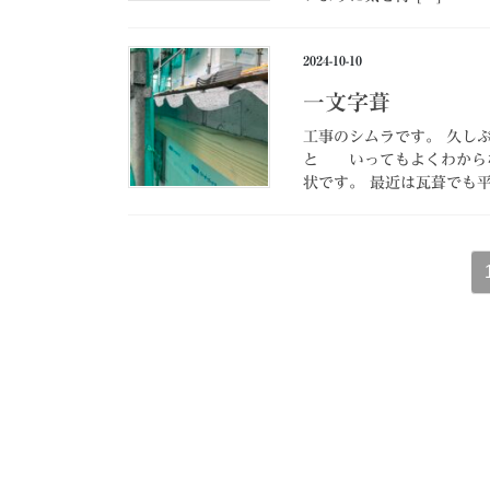
2024-10-10
一文字葺
工事のシムラです。 久
と いってもよくわからな
状です。 最近は瓦葺でも平
投
稿
の
ペ
ー
ジ
送