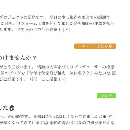
プロジェクトの前島です。 今日は少し視点を変えての話題で
いた時も、リフォーム工事を任せて頂いた時も細心の注意を払う
ます。 全て人の手で行う建築工 […]
イベント・お知らせ
つけませんか？
がとうございます。 情熱の大声家づくりプロデューサーの松原
先回のブログで「今年は秋を飛び越え一気に冬？？」みたいな 記
と訂正です。（汗） ここ尾張 […]
ブログ
た🏠
omes。の山崎です。 朝晩はだいぶ涼しくなってきましたね🍁 だ
が辛くなってきています😅 季節の変わり目なので風邪をひかな