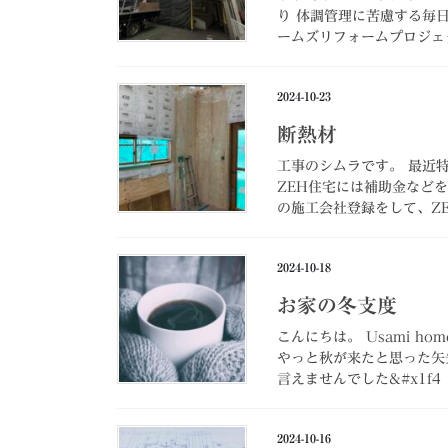
り 体調管理に苦慮する毎
ームズリフォームプロジェク
2024-10-23
断熱材
工事のシムラです。 最近
ZEH住宅には補助金など
の施工会社登録をして、ZE
2024-10-18
お家の冬支度
こんにちは。 Usami 
やっと秋が来たと思った矢
言えませんでした&#x1f4 
2024-10-16