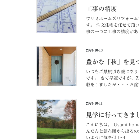
工事の精度
ウサミホームズリフォーム
す。 注文住宅を任せて頂
事の一つに工事の精度があり
2024-10-13
豊かな「秋」を見
いつもご贔屓頂き誠にあり
です。 さて早速ですが、
載をしましたが・・・お詫び
2024-10-11
見学に行ってきまし
こんにちは。 Usami h
んだんと朝布団から出るの
いように気を付 […]