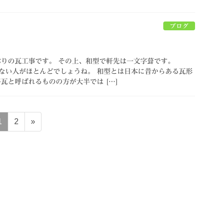
ブログ
しぶりの瓦工事です。 その上、和型で軒先は一文字葺です。
い人がほとんどでしょうね。 和型とは日本に昔からある瓦形
瓦と呼ばれるものの方が大半では […]
固
固
1
2
»
定
定
ペ
ペ
ー
ー
ジ
ジ