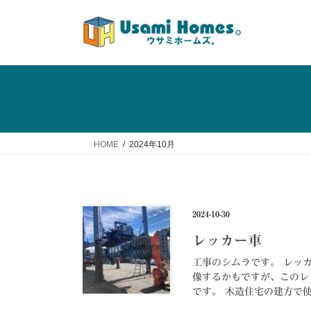
コ
ナ
ン
ビ
テ
ゲ
ン
ー
ツ
シ
へ
ョ
ス
ン
キ
に
ッ
移
HOME
2024年10月
プ
動
2024-10-30
レッカー車
工事のシムラです。 レッ
像するかもですが、このレ
です。 木造住宅の建方で使