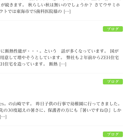
日が続きます。 秋らしい秋は無いのでしょうか？ さてウサミホ
トでは東海市でS歯科医院様の […]
ブログ
特に断熱性能が・・・。という 話が多くなっています。 国が
を用意して増やそうとしています。 弊社も２年前からZEH住宅
H住宅を造っています。 断熱 […]
ブログ
homes。の山崎です。 昨日子供の行事で幼稚園に行ってきました。
先の30度超えの暑さに、保護者の方にも「暑いですね😥」しか
[…]
ブログ