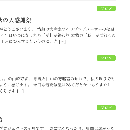
ブログ
秋の大感謝祭
がとうございます。 情熱の大声家づくりプロデューサーの松原
２４年はいつになったら「夏」が終わり 本物の「秋」が訪れるの
１月に突入するというのに、昨 […]
ブログ
homes。の山崎です。 朝晩と日中の寒暖差のせいで、私の周りでも
ように感じます。 今日も最高気温は28℃だとか…もうすぐ11
りです […]
ブログ
始
プロジェクトの前島です。 急に寒くなったり、昼間は暑かった