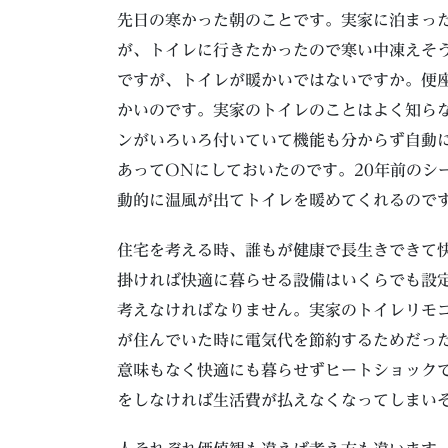
先日の寒かった朝のことです。実家に泊まっ
が、トイレに行きたかったので寒い中凍えそ
ですが、トイレが暖かいではないですか。便
かいのです。実家のトイレのことはよく知ら
ンがいろいろ付いていて機能も分からず自動
あってONにしておいたのです。20年前のシ
動的に温風が出てトイレを暖めてくれるので
住宅を考える時、誰もが健康で長生きできて
掛ければ快適に暮らせる設備はいくらでも設
考えなければなりません。実家のトイレリモコ
が住んでいた時に電気代を節約するためだっ
意味もなく快適にも暮らせずヒートショック
をしなければ生活費が払えなくなってしまい