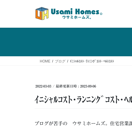
コ
ナ
ン
ビ
テ
ゲ
ン
ー
ツ
シ
へ
ョ
ス
ン
キ
に
ッ
移
HOME
ブログ
ｲﾆｼｬﾙｺｽﾄ･ﾗﾝﾆﾝｸﾞｺｽﾄ･ﾍﾙｽｺｽﾄ
プ
動
2022-03-03
/ 最終更新日時 :
2023-09-06
ｲﾆｼｬﾙｺｽﾄ･ﾗﾝﾆﾝｸﾞｺｽﾄ･ﾍ
ブログが苦手の ウサミホームズ。住宅営業