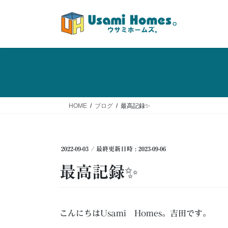
コ
ナ
ン
ビ
テ
ゲ
ン
ー
ツ
シ
へ
ョ
ス
ン
キ
に
ッ
移
HOME
ブログ
最高記録✨
プ
動
2022-09-03
/ 最終更新日時 :
2023-09-06
最高記録✨
こんにちはUsami Homes。吉田です。