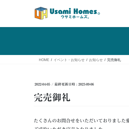
コ
ナ
ン
ビ
テ
ゲ
ン
ー
ツ
シ
へ
ョ
ス
ン
キ
に
ッ
移
HOME
イベント・お知らせ
お知らせ
完売御礼
プ
動
2022-04-05
/ 最終更新日時 :
2023-09-06
完売御礼
たくさんのお問合せをいただいておりました