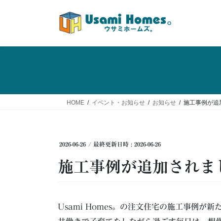
コ
ナ
ン
ビ
テ
ゲ
ン
ー
ツ
シ
へ
ョ
ス
ン
キ
に
ッ
移
HOME
イベント・お知らせ
お知らせ
施工事例が追
プ
動
2026-06-26
/ 最終更新日時 :
2026-06-26
施工事例が追加されま
Usami Homes。の注文住宅の施工事例が