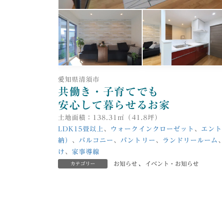
愛知県清須市
共働き・子育てでも
安心して暮らせるお家
土地面積：138.31㎡（41.8坪）
LDK15畳以上
、
ウォークインクローゼット
、
エン
納）
、
バルコニー
、
パントリー
、
ランドリールーム
け
、
家事導線
お知らせ
、
イベント・お知らせ
カテゴリー