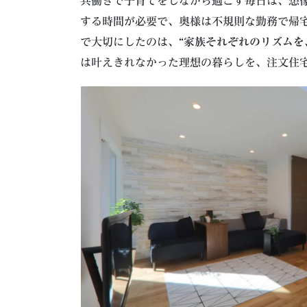
共働きで子育てをしながら過ごす毎日は、想
する時間が必要で、奥様は不規則な勤務で帰
で大切にしたのは、
“家族それぞれのリズムを
は叶えきれなかった理想の暮らしを、注文住
カ
バ
ー
リ
ン
ク