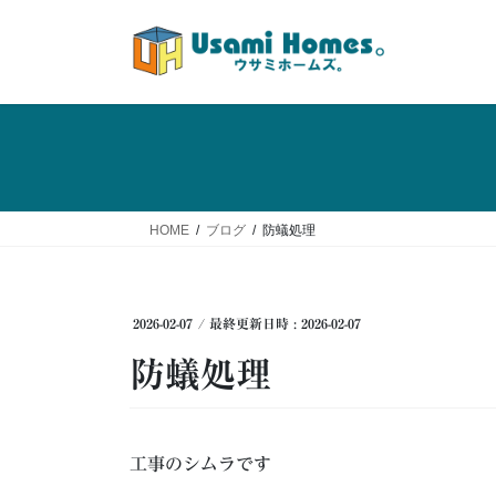
コ
ナ
ン
ビ
テ
ゲ
ン
ー
ツ
シ
へ
ョ
ス
ン
キ
に
ッ
移
HOME
ブログ
防蟻処理
プ
動
2026-02-07
/ 最終更新日時 :
2026-02-07
防蟻処理
工事のシムラです