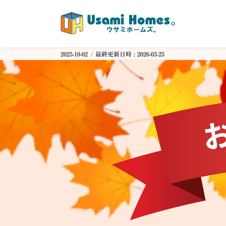
コ
ナ
ン
ビ
テ
ゲ
ン
ー
ツ
シ
2025-10-02
/ 最終更新日時 :
2026-03-25
へ
ョ
ス
ン
キ
に
ッ
移
プ
動