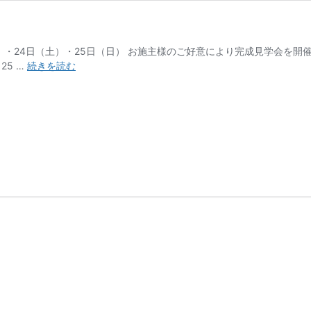
金）・24日（土）・25日（日） お施主様のご好意により完成見学会を開
完
25 …
続きを読む
成
見
学
会
の
お
知
ら
せ
（清
須
市
西
枇
杷
島